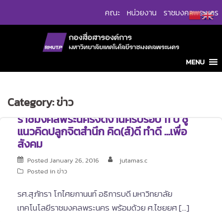
Skip
คณะ
หน่วยงาน
ราชมงคลพระนคร
to
content
MENU
Category:
ข่าว
ราชมงคลพระนครจัดงานครบรอบ 11 ปี ชู
แนวคิดปลูกจิตสำนึก คิด(ส์)ดี ทำดี …เพื่อ
สังคม
Posted
January 26, 2016
jutamas.c
Posted in
ข่าว
รศ.สุภัทรา โกไศยกานนท์ อธิการบดี มหาวิทยาลัย
เทคโนโลยีราชมงคลพระนคร พร้อมด้วย ศ.ไชยยศ […]