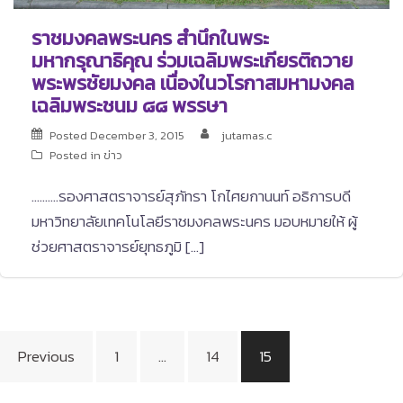
ราชมงคลพระนคร สำนึกในพระ
มหากรุณาธิคุณ ร่วมเฉลิมพระเกียรติถวาย
พระพรชัยมงคล เนื่องในวโรกาสมหามงคล
เฉลิมพระชนม ๘๘ พรรษา
Posted
December 3, 2015
jutamas.c
Posted in
ข่าว
……….รองศาสตราจารย์สุภัทรา โกไศยกานนท์ อธิการบดี
มหาวิทยาลัยเทคโนโลยีราชมงคลพระนคร มอบหมายให้ ผู้
ช่วยศาสตราจารย์ยุทธภูมิ […]
Posts
Previous
1
…
14
15
pagination