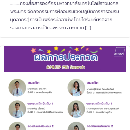
………..กองสื่อสารองค์กร มหาวิทยาลัยเทคโนโลยีราชมงคล
พระนคร จัดกิจกรรมการฝึกอบรมเชิงปฏิบัติการการอบรม
บุคลากรสู่การเป็นพิธีกรมืออาชีพ โดยได้รับเกียรติจาก
รองศาสตราจารย์วิมลพรรณ อาภาเวท […]