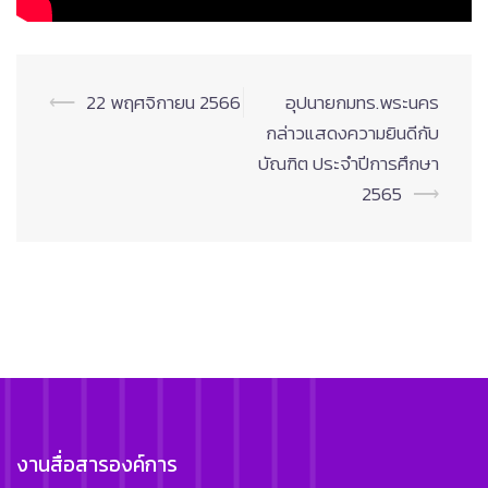
Post
⟵
22 พฤศจิกายน 2566
อุปนายกมทร.พระนคร
navigation
กล่าวแสดงความยินดีกับ
บัณฑิต ประจำปีการศึกษา
2565
⟶
งานสื่อสารองค์การ