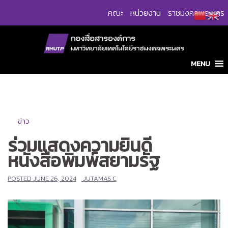
Skip
คณะ
หน่วยงาน
ราชมงคลพระนคร
to
content
MENU
ข่าว
ร่วมแสดงความยินดี
หนังสือพิมพ์สยามรัฐ
POSTED
JUNE 26, 2024
JUTAMAS.C