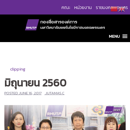
Skip
คณะ
หน่วยงาน
ราชมงคลพระนคร
to
content
MENU
clipping
มิถุนายน 2560
POSTED
JUNE 16, 2017
JUTAMAS.C