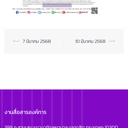
Post
⟵
7 มีนาคม 2568
10 มีนาคม 2568
⟶
navigation
งานสื่อสารองค์การ
399 ถ.สามเสน แขวงวชิรพยาบาล เขตดุสิต กรุงเทพฯ 10300