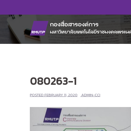
Skip
to
content
080263-1
POSTED
FEBRUARY 11, 2020
ADMIN-CCI