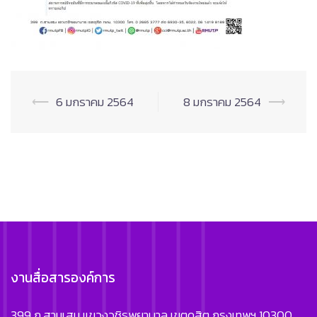
Post
⟵
6 มกราคม 2564
8 มกราคม 2564
⟶
navigation
งานสื่อสารองค์การ
399 ถ.สามเสน แขวงวชิรพยาบาล เขตดุสิต กรุงเทพฯ 10300