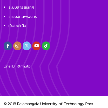
ระบบสารสนเทศ
ราชมงคลพระนคร
เว็บไซด์เดิม
Line ID : @rmutp
© 2018
Rajamangala University of Technology Phra