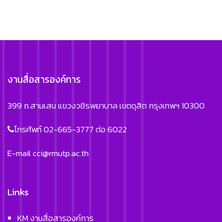
งานสื่อสารองค์การ
399 ถ.สามเสน แขวงวชิรพยาบาล เขตดุสิต กรุงเทพฯ 10300
โทรศัพท์ 02-665-3777 ต่อ 6022
E-mail
cci@rmutp.ac.th
Links
KM งานสื่อสารองค์การ