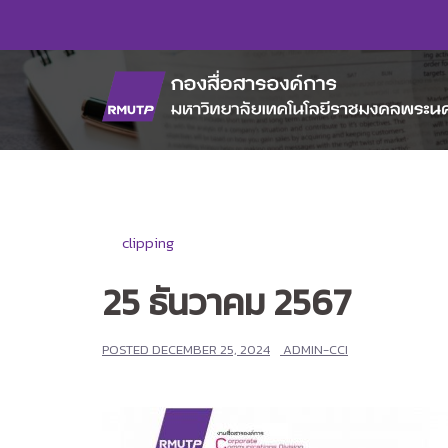
Skip
to
content
clipping
25 ธันวาคม 2567
POSTED
DECEMBER 25, 2024
ADMIN-CCI