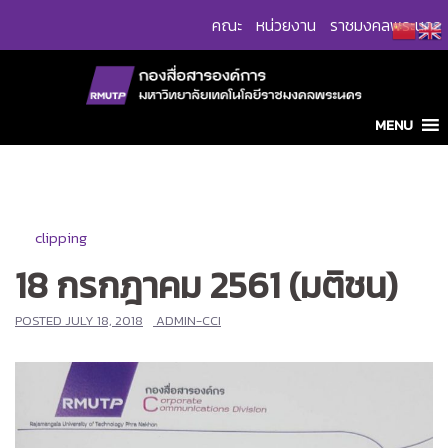
Skip
คณะ
หน่วยงาน
ราชมงคลพระนคร
to
content
MENU
clipping
18 กรกฎาคม 2561 (มติชน)
POSTED
JULY 18, 2018
ADMIN-CCI