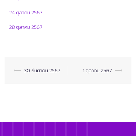
24 ตุลาคม 2567
28 ตุลาคม 2567
Post
⟵
30 กันยายน 2567
1 ตุลาคม 2567
⟶
navigation