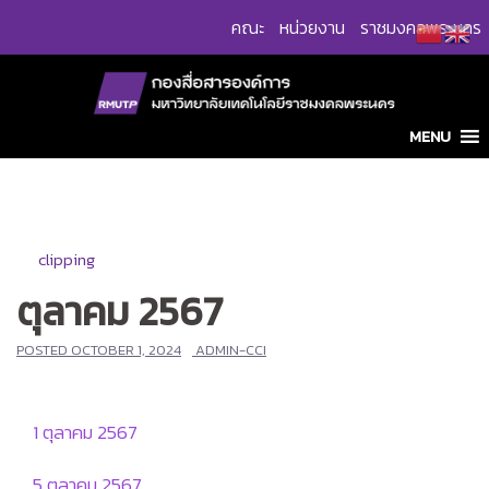
Skip
คณะ
หน่วยงาน
ราชมงคลพระนคร
to
content
MENU
clipping
ตุลาคม 2567
POSTED
OCTOBER 1, 2024
ADMIN-CCI
1 ตุลาคม 2567
5 ตุลาคม 2567