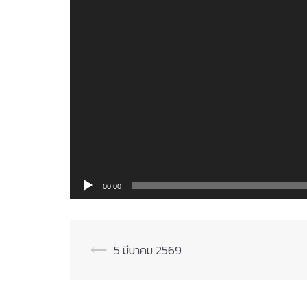
00:00
Post
⟵
5 มีนาคม 2569
navigation